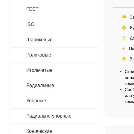
ГОСТ
🚚
Са
ISO
🏠
Ку
📦
До
Шариковые
✈️
По
Роликовые
🌍
В 
Игольчатые
Стои
опла
комп
Радиальные
Сооб
или 
Упорные
комм
Радиально-упорные
Конические