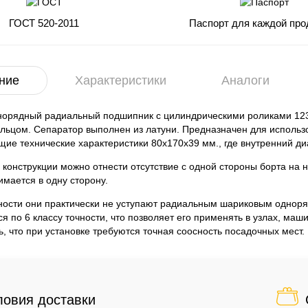
ГОСТ 520-2011
Паспорт для каждой про
ние
Характеристики
Аналоги
норядный радиальный подшипник с цилиндрическими роликами 12
льцом. Сепаратор выполнен из латуни. Предназначен для исполь
ие технические характеристики 80x170x39 мм., где внутренний д
 конструкции можно отнести отсутствие с одной стороны борта на 
мается в одну сторону.
ности они практически не уступают радиальным шариковым однор
ся по 6 классу точности, что позволяет его применять в узлах, м
ь, что при установке требуются точная соосность посадочных мест.
ловия доставки