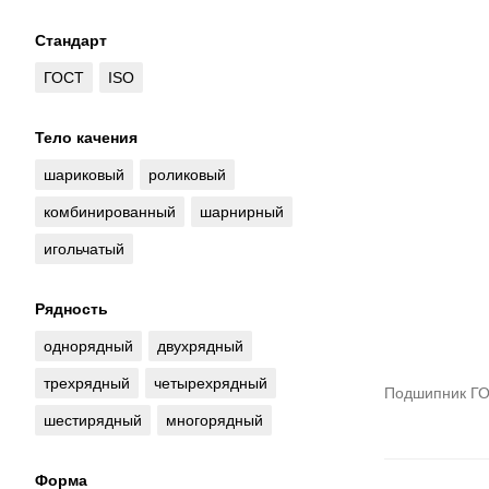
Стандарт
ГОСТ
ISO
Тело качения
шариковый
роликовый
комбинированный
шарнирный
игольчатый
Рядность
однорядный
двухрядный
трехрядный
четырехрядный
Подшипник ГО
шестирядный
многорядный
Форма