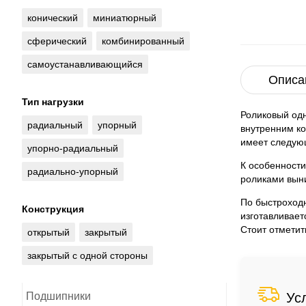
конический
миниатюрный
сферический
комбинированный
самоустанавливающийся
Описа
Тип нагрузки
Роликовый од
радиальный
упорный
внутренним ко
имеет следующ
упорно-радиальный
К особенности
радиально-упорный
роликами выни
По быстроход
Конструкция
изготавливает
Стоит отметит
открытый
закрытый
закрытый с одной стороны
Подшипники
Ус