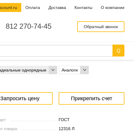
scount.ru
Оплата
Доставка
Контакты
О компании
812 270-74-45
Обратный звонок
адиальные однорядные
Аналоги
Запросить цену
Прикрепить счет
рт:
ГОСТ
л товара:
12316 Л