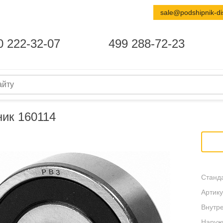
sale@podshipnik-di
0 222-32-07
499 288-72-23
ик 160114
Станда
Артику
Внутре
Наруж