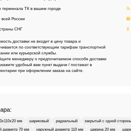
 терминала ТК в вашем городе
📝
 всей России
🏦
страны СНГ
⏳
мость доставки не входит в цену товара и
чивается по соответствующим тарифам транспортной
ании или курьерской службы.
щите менеджеру о предпочитаемом способе доставки
укажите удобный вам пункт выдачи / постамат в
ентарии при оформлении заказа на сайте.
вара:
0x110x20 мм
шариковый
радиальный
закрытый с одной сторон
й диаметр 70 мм
наружный диаметр 110 мм
ширина 20 мм
шари