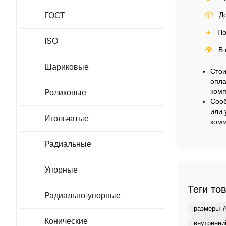
📦
До
ГОСТ
✈️
По
ISO
🌍
В 
Шариковые
Стои
опла
комп
Роликовые
Сооб
или 
Игольчатые
комм
Радиальные
Упорные
Теги то
Радиально-упорные
размеры 7
Конические
внутренни