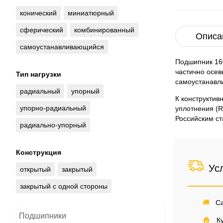
конический
миниатюрный
сферический
комбинированный
Описа
самоустанавливающийся
Подшипник 16
частично осев
Тип нагрузки
самоустанавли
радиальный
упорный
К конструктив
упорно-радиальный
уплотнения (R
Российским ст
радиально-упорный
Конструкция
Ус
открытый
закрытый
закрытый с одной стороны
🚚
Са
Подшипники
🏠
Ку