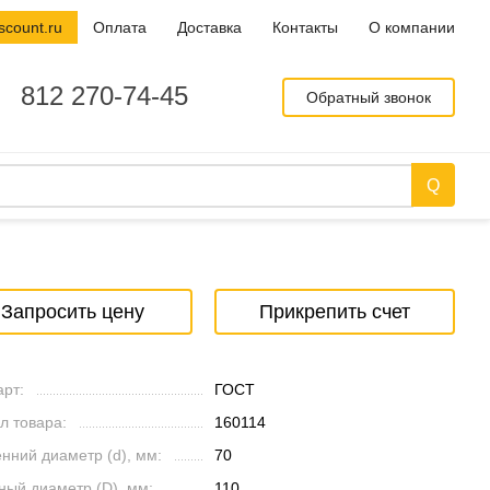
scount.ru
Оплата
Доставка
Контакты
О компании
812 270-74-45
Обратный звонок
Запросить цену
Прикрепить счет
рт:
ГОСТ
л товара:
160114
нний диаметр (d), мм:
70
ный диаметр (D), мм:
110