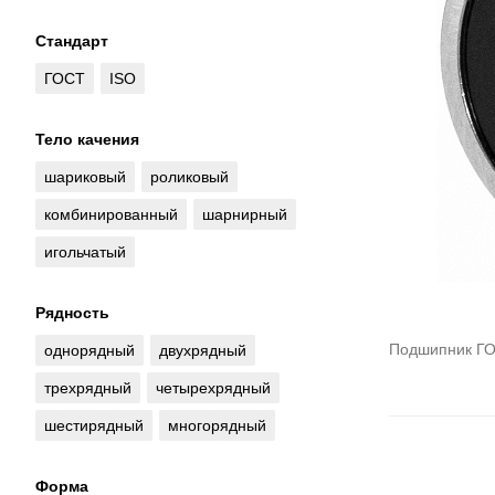
Стандарт
ГОСТ
ISO
Тело качения
шариковый
роликовый
комбинированный
шарнирный
игольчатый
Рядность
Подшипник ГО
однорядный
двухрядный
трехрядный
четырехрядный
шестирядный
многорядный
Форма