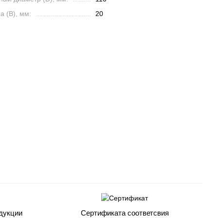
 (B), мм:
20
дукции
Сертификата соответсвия