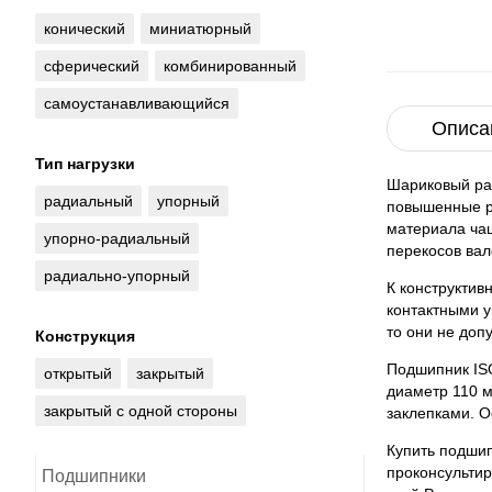
конический
миниатюрный
сферический
комбинированный
самоустанавливающийся
Описа
Тип нагрузки
Шариковый ра
радиальный
упорный
повышенные р
материала чащ
упорно-радиальный
перекосов вал
радиально-упорный
К конструктив
контактными у
то они не доп
Конструкция
Подшипник ISO
открытый
закрытый
диаметр 110 м
закрытый с одной стороны
заклепками. О
Купить подшип
проконсульти
Подшипники