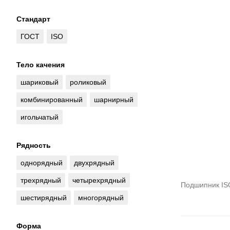
Стандарт
ГОСТ
ISO
Тело качения
шариковый
роликовый
комбинированный
шарнирный
игольчатый
Рядность
однорядный
двухрядный
трехрядный
четырехрядный
Подшипник IS
шестирядный
многорядный
Форма