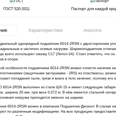
ГОСТ 520-2011
Паспорт для каждой про
ние
Характеристики
Аналоги
диальный однорядный подшипник 6014-2RSN с двухсторонним упло
адиальные и частично осевые нагрузки. Шарикоподшипник отлича
е всего используют смазку С17 (Литол-24). Стоит отметить, что о
ов в опоре.
ной особенности подшипника 6014-2RSN можно отнести наличие кана
плотнениями (защитными заглушками - 2RS) из пластмассы, резины 
ускают попадания пыли, грязи и влаги в тело качения, поэтому его
 6014-2RSN выполнен из стали ШХ-15 и имеет следующие габарит
м, ширина 20 мм, при весе 0,572 кг. В нём имеется стальной сепар
сновная нагрузка приходится именно на шарики.
ник 6014-2RSN можно в компании Подшипник-Дисконт. В случае н
руют по различным модификациям. На всю продукцию предоставляю