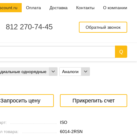
scount.ru
Оплата
Доставка
Контакты
О компании
812 270-74-45
Обратный звонок
адиальные однорядные
Аналоги
Запросить цену
Прикрепить счет
рт:
ISO
л товара:
6014-2RSN