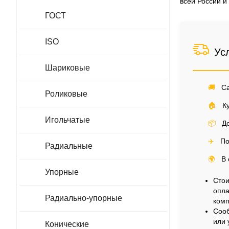
всей России и
ГОСТ
ISO
Ус
Шариковые
🚚
Са
Роликовые
🏠
Ку
Игольчатые
📦
До
✈️
По
Радиальные
🌍
В 
Упорные
Стои
опла
Радиально-упорные
комп
Сооб
или 
Конические