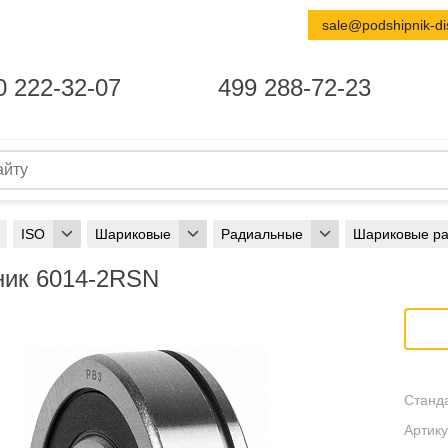
sale@podshipnik-di
0 222-32-07
499 288-72-23
ISO
Шариковые
Радиальные
Шариковые р
ик 6014-2RSN
Станда
Артику