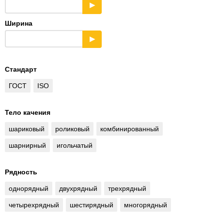
▶
Ширина
▶
Стандарт
ГОСТ
ISO
Тело качения
шариковый
роликовый
комбинированный
шарнирный
игольчатый
Рядность
однорядный
двухрядный
трехрядный
четырехрядный
шестирядный
многорядный