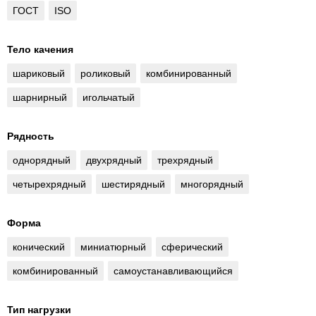
ГОСТ
ISO
Тело качения
шариковый
роликовый
комбинированный
шарнирный
игольчатый
Рядность
однорядный
двухрядный
трехрядный
четырехрядный
шестирядный
многорядный
Форма
конический
миниатюрный
сферический
комбинированный
самоустанавливающийся
Тип нагрузки