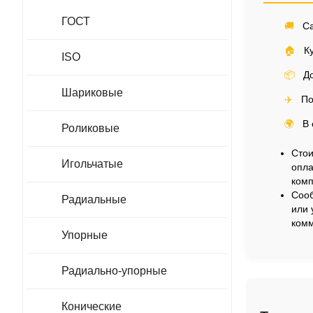
ГОСТ
🚚
Са
🏠
Ку
ISO
📦
До
Шариковые
✈️
По
🌍
В 
Роликовые
Стои
Игольчатые
опла
комп
Сооб
Радиальные
или 
комм
Упорные
Радиально-упорные
Конические