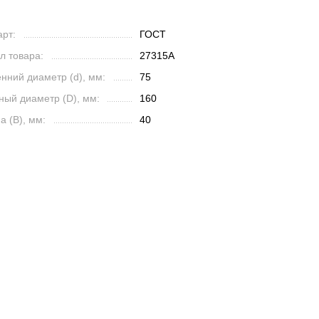
рт:
ГОСТ
л товара:
27315А
нний диаметр (d), мм:
75
ный диаметр (D), мм:
160
 (B), мм:
40