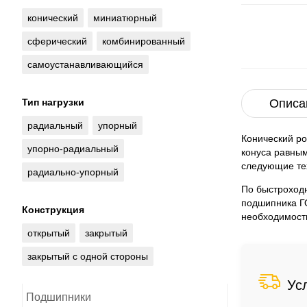
конический
миниатюрный
сферический
комбинированный
самоустанавливающийся
Тип нагрузки
Описа
радиальный
упорный
Конический р
упорно-радиальный
конуса равным
следующие тех
радиально-упорный
По быстроходн
подшипника ГО
Конструкция
необходимости
открытый
закрытый
закрытый с одной стороны
Ус
Подшипники