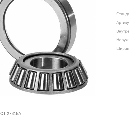
Станда
Артику
Внутре
Наруж
Ширина
ОСТ 27315А