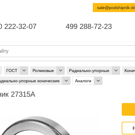
sale@podshipnik-di
0 222-32-07
499 288-72-23
ГОСТ
Роликовые
Радиально-упорные
Кони
адиально-упорные конические
Аналоги
ик 27315А