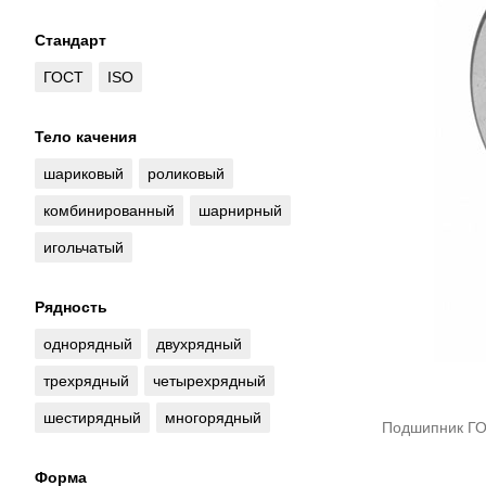
Стандарт
ГОСТ
ISO
Тело качения
шариковый
роликовый
комбинированный
шарнирный
игольчатый
Рядность
однорядный
двухрядный
трехрядный
четырехрядный
шестирядный
многорядный
Подшипник Г
Форма