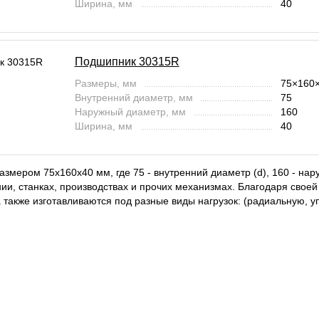
Ширина, мм
40
Подшипник 30315R
Размеры, мм
75×160
Внутренний диаметр, мм
75
Наружный диаметр, мм
160
Ширина, мм
40
змером 75x160x40 мм, где 75 - внутренний диаметр (d), 160 - нар
и, станках, производствах и прочих механизмах. Благодаря своей
 также изготавливаются под разные виды нагрузок: (радиальную, 