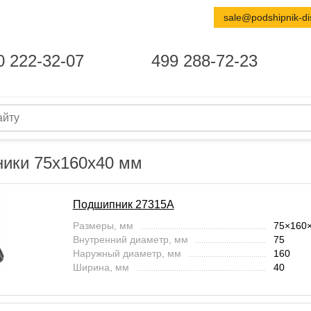
sale@podshipnik-di
0 222-32-07
499 288-72-23
ики 75x160x40 мм
Подшипник 27315А
Размеры, мм
75×160
Внутренний диаметр, мм
75
Наружный диаметр, мм
160
Ширина, мм
40