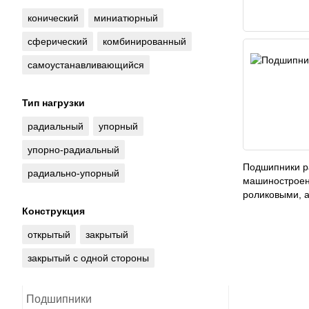
конический
миниатюрный
сферический
комбинированный
самоустанавливающийся
Тип нагрузки
радиальный
упорный
упорно-радиальный
Подшипники ра
радиально-упорный
машиностроени
роликовыми, а
Конструкция
открытый
закрытый
закрытый с одной стороны
Подшипники