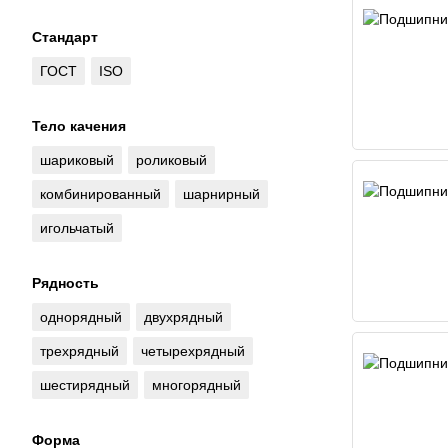
Стандарт
ГОСТ
ISO
Тело качения
шариковый
роликовый
комбинированный
шарнирный
игольчатый
Рядность
однорядный
двухрядный
трехрядный
четырехрядный
шестирядный
многорядный
Форма