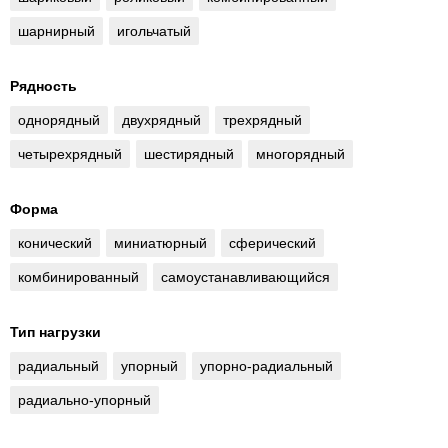
шарнирный
игольчатый
Рядность
однорядный
двухрядный
трехрядный
четырехрядный
шестирядный
многорядный
Форма
конический
миниатюрный
сферический
комбинированный
самоустанавливающийся
Тип нагрузки
радиальный
упорный
упорно-радиальный
радиально-упорный