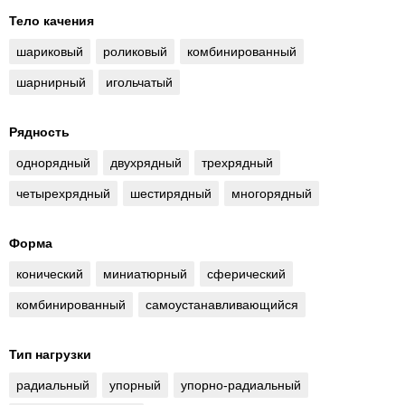
Тело качения
шариковый
роликовый
комбинированный
шарнирный
игольчатый
Рядность
однорядный
двухрядный
трехрядный
четырехрядный
шестирядный
многорядный
Форма
конический
миниатюрный
сферический
комбинированный
самоустанавливающийся
Тип нагрузки
радиальный
упорный
упорно-радиальный