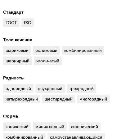
Стандарт
ГОСТ
ISO
Тело качения
шариковый
роликовый
комбинированный
шарнирный
игольчатый
Рядность
однорядный
двухрядный
трехрядный
четырехрядный
шестирядный
многорядный
Форма
конический
миниатюрный
сферический
комбинированный
самоустанавливающийся