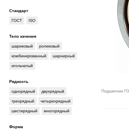
Стандарт
ГОСТ
ISO
Тело качения
шариковый
роликовый
комбинированный
шарнирный
игольчатый
Рядность
Подшипник ГО
однорядный
двухрядный
трехрядный
четырехрядный
шестирядный
многорядный
Форма