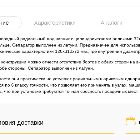
ние
Характеристики
Аналоги
норядный радиальный подшипник с цилиндрическими роликами 3242
льце. Сепаратор выполнен из латуни. Предназначен для использо
нические характеристики 120x310x72 мм., где внутренний диамет
 конструкции можно отнести отсутствие бортов с обеих сторон на 
 обе стороны. Сепаратор выполнен из латуни.
ности они практически не уступают радиальным шариковым однор
ся по 6 классу точности, что позволяет его применять в узлах, м
ь, что при установке требуются точная соосность посадочных мест.
ловия доставки