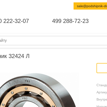
sale@podshipnik-di
0 222-32-07
499 288-72-23
ик 32424 Л
Станда
Артику
Внутре
Наруж