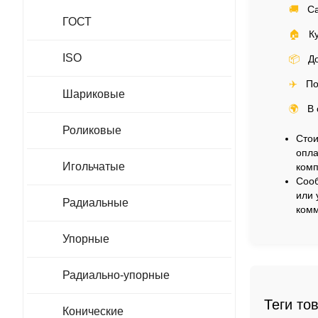
🚚
Са
ГОСТ
🏠
Ку
ISO
📦
До
✈️
По
Шариковые
🌍
В 
Роликовые
Стои
опла
Игольчатые
комп
Сооб
или 
Радиальные
комм
Упорные
Радиально-упорные
Теги то
Конические