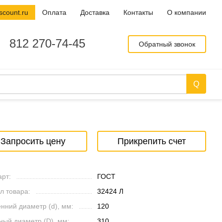
scount.ru
Оплата
Доставка
Контакты
О компании
812 270-74-45
Обратный звонок
Запросить цену
Прикрепить счет
рт:
ГОСТ
л товара:
32424 Л
нний диаметр (d), мм:
120
ный диаметр (D), мм:
310