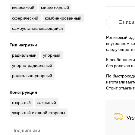
конический
миниатюрный
сферический
комбинированный
Описа
самоустанавливающийся
Роликовый од
внутреннем ко
Тип нагрузки
следующие тех
радиальный
упорный
К особенности
упорно-радиальный
без роликов в
радиально-упорный
По быстроход
изготавливает
Стоит отметит
Конструкция
открытый
закрытый
закрытый с одной стороны
Ус
Подшипники