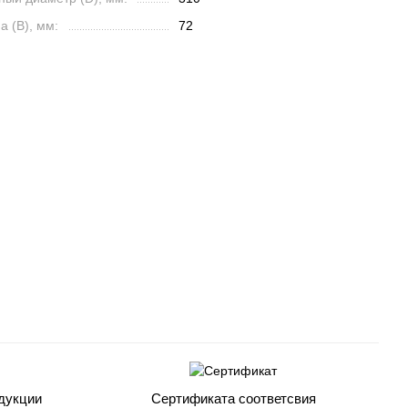
 (B), мм:
72
дукции
Сертификата соответсвия