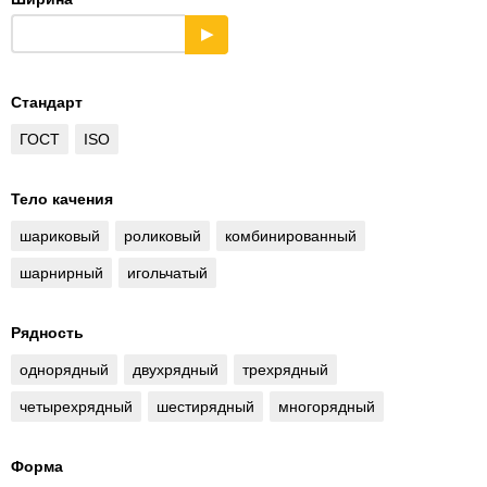
▶
Стандарт
ГОСТ
ISO
Тело качения
шариковый
роликовый
комбинированный
шарнирный
игольчатый
Рядность
однорядный
двухрядный
трехрядный
четырехрядный
шестирядный
многорядный
Форма