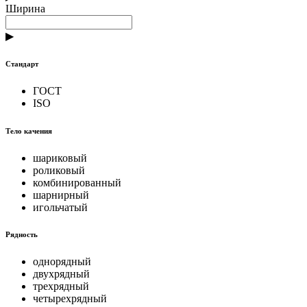
Ширина
▶
Стандарт
ГОСТ
ISO
Тело качения
шариковый
роликовый
комбинированный
шарнирный
игольчатый
Рядность
однорядный
двухрядный
трехрядный
четырехрядный