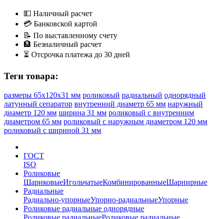
💵
Наличный расчет
💳
Банковской картой
📝
По выставленному счету
🏦
Безналичный расчет
⏳
Отсрочка платежа до 30 дней
Теги товара:
размеры 65x120x31 мм
роликовый
радиальный
однорядный
латунный сепаратор
внутренний диаметр 65 мм
наружный
диаметр 120 мм
ширина 31 мм
роликовый с внутренним
диаметром 65 мм
роликовый с наружным диаметром 120 мм
роликовый с шириной 31 мм
ГОСТ
ISO
Роликовые
Шариковые
Игольчатые
Комбинированные
Шарнирные
Радиальные
Радиально-упорные
Упорно-радиальные
Упорные
Роликовые радиальные однорядные
Роликовые радиальные
Роликовые радиальные