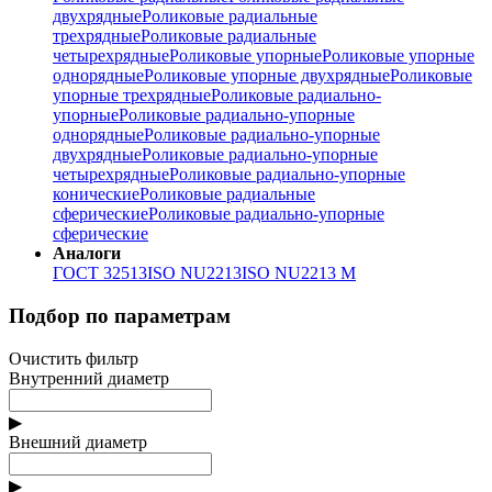
двухрядные
Роликовые радиальные
трехрядные
Роликовые радиальные
четырехрядные
Роликовые упорные
Роликовые упорные
однорядные
Роликовые упорные двухрядные
Роликовые
упорные трехрядные
Роликовые радиально-
упорные
Роликовые радиально-упорные
однорядные
Роликовые радиально-упорные
двухрядные
Роликовые радиально-упорные
четырехрядные
Роликовые радиально-упорные
конические
Роликовые радиальные
сферические
Роликовые радиально-упорные
сферические
Аналоги
ГОСТ 32513
ISO NU2213
ISO NU2213 M
Подбор по параметрам
Очистить фильтр
Внутренний диаметр
▶
Внешний диаметр
▶