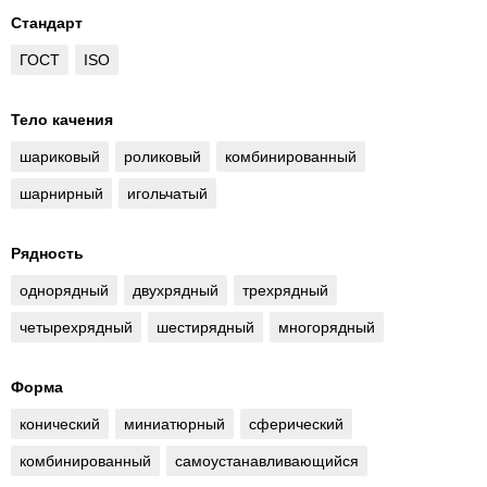
Стандарт
ГОСТ
ISO
Тело качения
шариковый
роликовый
комбинированный
шарнирный
игольчатый
Рядность
однорядный
двухрядный
трехрядный
четырехрядный
шестирядный
многорядный
Форма
конический
миниатюрный
сферический
комбинированный
самоустанавливающийся