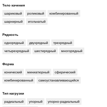
Тело качения
шариковый
роликовый
комбинированный
шарнирный
игольчатый
Рядность
однорядный
двухрядный
трехрядный
четырехрядный
шестирядный
многорядный
Форма
конический
миниатюрный
сферический
комбинированный
самоустанавливающийся
Тип нагрузки
радиальный
упорный
упорно-радиальный