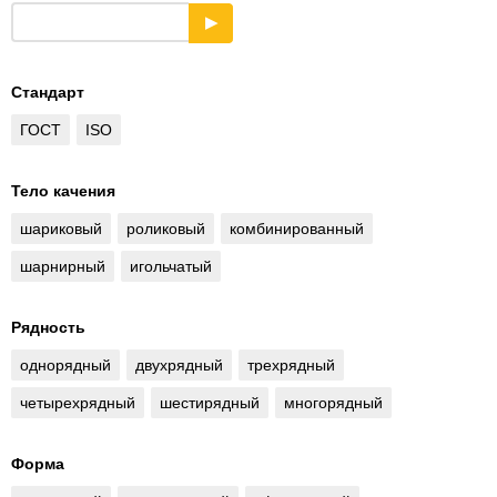
▶
Стандарт
ГОСТ
ISO
Тело качения
шариковый
роликовый
комбинированный
шарнирный
игольчатый
Рядность
однорядный
двухрядный
трехрядный
четырехрядный
шестирядный
многорядный
Форма