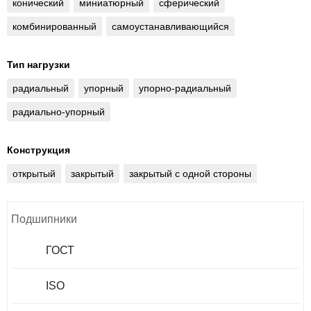
конический
миниатюрный
сферический
комбинированный
самоустанавливающийся
Тип нагрузки
радиальный
упорный
упорно-радиальный
радиально-упорный
Конструкция
открытый
закрытый
закрытый с одной стороны
Подшипники
ГОСТ
ISO