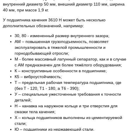
внутренний диаметр 50 мм, внешний диаметр 110 мм, ширина
40 мм, при массе 1,9 кг.
У подшипника качения 3610 Н может быть несколько
дополнительных обозначений, например:
30, 80 - измененный размер внутреннего зазора;
АМ ‒ повышенная грузоподъемность, позволяет
эксплуатировать в тяжелой промышленности и
горнодобывающей отросли;
М - более массивный латунный сепаратор, как и в случае
с АМ предназначен для более тяжёлого оборудования;
К ‒ конструктивные особенности в подшипнике;
К5 ‒ виброустойчивость;
Т ‒ предельная рабочая температура подшипника, где
(без Т - 120, Т1 - 180, а Т6 - 390);
У ‒ специальные ужесточенные требования к точности
деталей;
Н ‒ канавка на наружном кольце и три отверстия для
смазки тела качения;
Х ‒ кольца подшипников выполнены из цементируемой
стали;
Ю ‒ подшипники из нержавеющей стали.