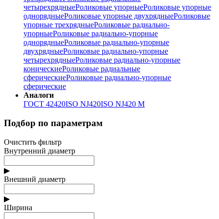
четырехрядные
Роликовые упорные
Роликовые упорные
однорядные
Роликовые упорные двухрядные
Роликовые
упорные трехрядные
Роликовые радиально-
упорные
Роликовые радиально-упорные
однорядные
Роликовые радиально-упорные
двухрядные
Роликовые радиально-упорные
четырехрядные
Роликовые радиально-упорные
конические
Роликовые радиальные
сферические
Роликовые радиально-упорные
сферические
Аналоги
ГОСТ 42420
ISO NJ420
ISO NJ420 M
Подбор по параметрам
Очистить фильтр
Внутренний диаметр
▶
Внешний диаметр
▶
Ширина