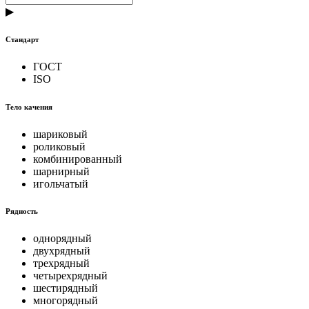
▶
Стандарт
ГОСТ
ISO
Тело качения
шариковый
роликовый
комбинированный
шарнирный
игольчатый
Рядность
однорядный
двухрядный
трехрядный
четырехрядный
шестирядный
многорядный