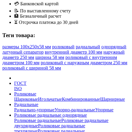
💳
Банковской картой
📝
По выставленному счету
🏦
Безналичный расчет
⏳
Отсрочка платежа до 30 дней
Теги товара:
размеры 100x250x58 мм
роликовый
радиальный
однорядный
латунный сепаратор
внутренний диаметр 100 мм
наружный
диаметр 250 мм
ширина 58 мм
роликовый с внутренним
диаметром 100 мм
роликовый с наружным диаметром 250 мм
роликовый с шириной 58 мм
ГОСТ
ISO
Роликовые
Шариковые
Игольчатые
Комбинированные
Шарнирные
Радиальные
Радиально-упорные
Упорно-радиальные
Упорные
Роликовые радиальные однорядные
Роликовые радиальные
Роликовые радиальные
двухрядные
Роликовые радиальные
трехрядные
Роликовые радиальные