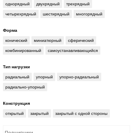
однорядный
двухрядный
трехрядный
четырехрядный
шестирядный
многорядный
Форма
конический
миниатюрный
сферический
комбинированный
самоустанавливающийся
Тип нагрузки
радиальный
упорный
упорно-радиальный
радиально-упорный
Конструкция
открытый
закрытый
закрытый с одной стороны
Подшипники