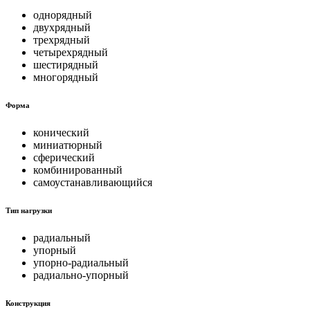
однорядный
двухрядный
трехрядный
четырехрядный
шестирядный
многорядный
Форма
конический
миниатюрный
сферический
комбинированный
самоустанавливающийся
Тип нагрузки
радиальный
упорный
упорно-радиальный
радиально-упорный
Конструкция