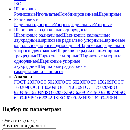
ISO
Шариковые
Роликовые
Игольчатые
Комбинированные
Шарнирные
Радиальные
Радиально-упорные
Упорно-радиальные
Упорные
Шариковые радиальные однорядные
Шариковые радиальные
Шариковые радиальные
двухрядные
Шариковые радиально-упорные
Шариковые
радиально-упорные однорядные
Шариковые радиально-
упорные двухрядные
Шариковые радиально-упорные
трехрядные
Шариковые упорные
Шариковые упорные
однорядные
Шариковые упорные
двухрядные
Шариковые радиальные
самоустанавливающиеся
Аналоги
ГОСТ 209
ГОСТ 50209
ГОСТ 60209
ГОСТ 150209
ГОСТ
160209
ГОСТ 180209
ГОСТ 450209
ГОСТ 750209
ISO
6209
ISO 6209N
ISO 6209-Z
ISO 6209-ZZ
ISO 6209-ZN
ISO
6209-RS
ISO 6209-2RS
ISO 6209-2ZN
ISO 6209-2RSN
Подбор по параметрам
Очистить фильтр
Внутренний диаметр