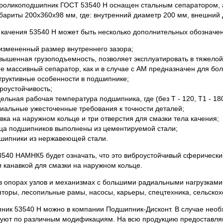
роликоподшипник ГОСТ 53540 Н оснащен стальным сепаратором, а 
ариты 200х360х98 мм, где: внутренний диаметр 200 мм, внешний д
качения 53540 Н может быть несколько дополнительных обозначе
- измененный размер внутреннего зазора;
вышенная грузоподъемность, позволяет эксплуатировать в тяжел
ее массивный сепаратор, как и в случае с АМ предназначен для бо
структивные особенности в подшипнике;
роустойчивость;
ельная рабочая температура подшипника, где (без Т - 120, Т1 - 180,
циальные ужесточенные требования к точности деталей;
вка на наружном кольце и три отверстия для смазки тела качения;
ьца подшипников выполнены из цементируемой стали;
шипники из нержавеющей стали.
3540 НАМНК5 будет означать, что это виброустойчивый сферическ
 канавкой для смазки на наружном кольце.
 опорах узлов и механизмах с большими радиальными нагрузками 
яторы, лесопильные рамы, насосы, карьеры, спецтехника, сельскохо
ник 53540 Н можно в компании Подшипник-Дисконт. В случае необ
руют по различным модификациям. На всю продукцию предоставляю