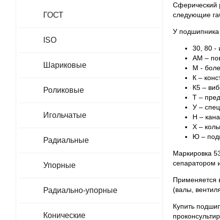
Сферический 
ГОСТ
следующие габ
У подшипника 
ISO
30, 80 
АМ ‒ по
Шариковые
М - бол
К ‒ кон
К5 ‒ виб
Роликовые
Т ‒ пред
У ‒ спе
Игольчатые
Н ‒ кана
Х ‒ кол
Ю ‒ под
Радиальные
Маркировка 5
сепаратором и
Упорные
Применяется в
(валы, вентил
Радиально-упорные
Купить подшип
Конические
проконсульти