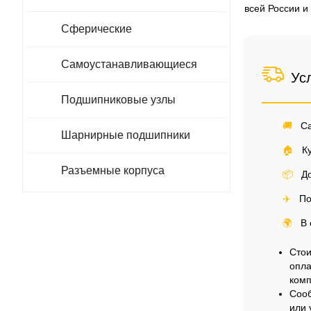
всей России и
Сферические
Самоустанавливающиеся
Ус
Подшипниковые узлы
🚚
Са
Шарнирные подшипники
🏠
Ку
Разъемные корпуса
📦
До
✈️
По
🌍
В 
Стои
опла
комп
Сооб
или 