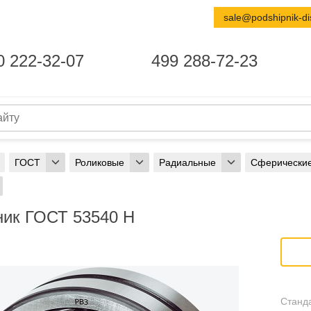
sale@podshipnik-di
0 222-32-07
499 288-72-23
ГОСТ
Роликовые
Радиальные
Сферически
ик ГОСТ 53540 Н
Станда