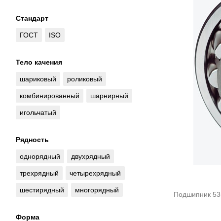
Стандарт
ГОСТ
ISO
Тело качения
шариковый
роликовый
комбинированный
шарнирный
игольчатый
Рядность
однорядный
двухрядный
трехрядный
четырехрядный
шестирядный
многорядный
Подшипник 53
Форма