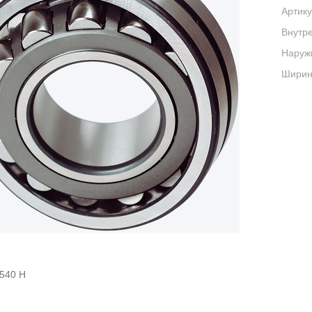
Артику
Внутре
Наруж
Ширина
540 Н