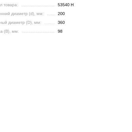
л товара:
53540 Н
нний диаметр (d), мм:
200
ный диаметр (D), мм:
360
 (B), мм:
98