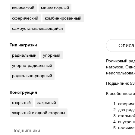
конический
миниатюрный
сферический
комбинированный
самоустанавливающийся
Тип нагрузки
Описа
радиальный
упорный
Роликовый ра
упорно-радиальный
нагрузок. Од
неиспользован
радиально-упорный
Подшипник 53
Конструкция
К особенности
открытый
закрытый
сфериче
два ряд
закрытый с одной стороны
стально
внутрен
наличие
Подшипники