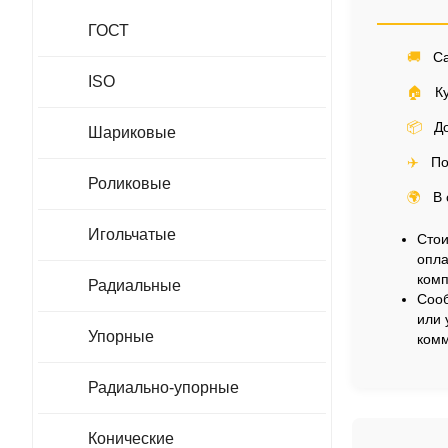
ГОСТ
🚚
Са
ISO
🏠
Ку
📦
До
Шариковые
✈️
По
Роликовые
🌍
В 
Игольчатые
Стои
опла
комп
Радиальные
Сооб
или 
Упорные
комм
Радиально-упорные
Конические