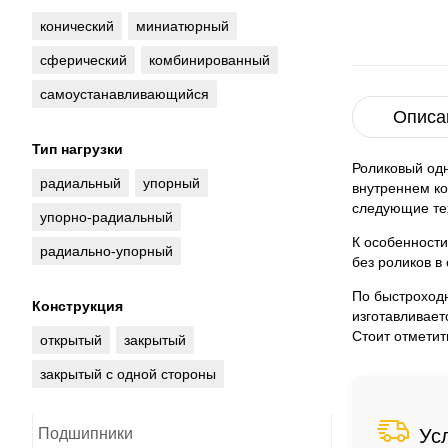
конический
миниатюрный
сферический
комбинированный
самоустанавливающийся
Описа
Тип нагрузки
Роликовый од
радиальный
упорный
внутреннем ко
следующие тех
упорно-радиальный
К особенности
радиально-упорный
без роликов в
По быстроход
Конструкция
изготавливает
Стоит отметит
открытый
закрытый
закрытый с одной стороны
Подшипники
Ус