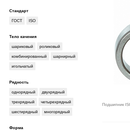
Стандарт
ГОСТ
ISO
Тело качения
шариковый
роликовый
комбинированный
шарнирный
игольчатый
Рядность
однорядный
двухрядный
трехрядный
четырехрядный
Подшипник IS
шестирядный
многорядный
Форма