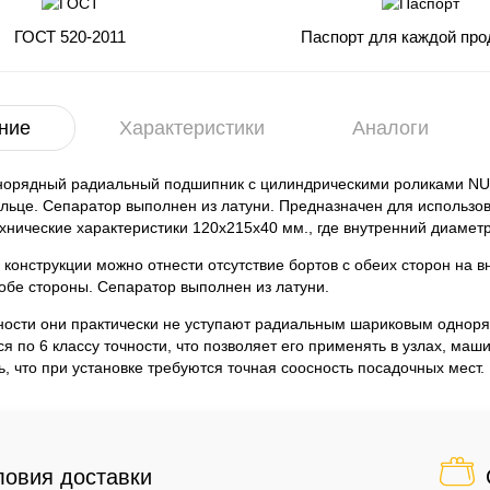
ГОСТ 520-2011
Паспорт для каждой про
ние
Характеристики
Аналоги
норядный радиальный подшипник с цилиндрическими роликами NU22
льце. Сепаратор выполнен из латуни. Предназначен для использо
нические характеристики 120x215x40 мм., где внутренний диамет
 конструкции можно отнести отсутствие бортов с обеих сторон на 
 обе стороны. Сепаратор выполнен из латуни.
ности они практически не уступают радиальным шариковым однор
ся по 6 классу точности, что позволяет его применять в узлах, м
ь, что при установке требуются точная соосность посадочных мест.
ловия доставки