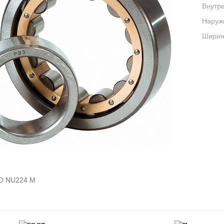
Внутре
Наруж
Ширина
O NU224 M