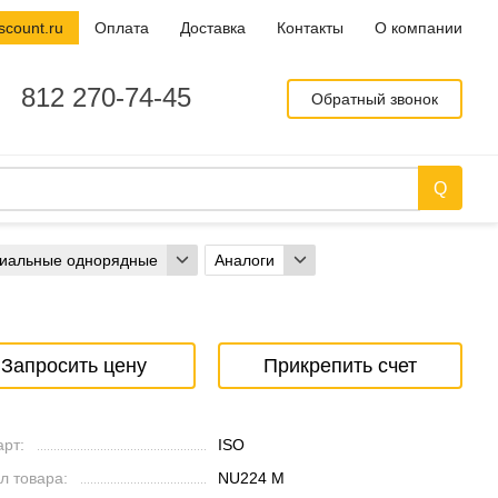
scount.ru
Оплата
Доставка
Контакты
О компании
812 270-74-45
Обратный звонок
диальные однорядные
Аналоги
Запросить цену
Прикрепить счет
рт:
ISO
л товара:
NU224 M