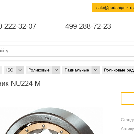
sale@podshipnik-di
0 222-32-07
499 288-72-23
ISO
Роликовые
Радиальные
Роликовые ра
ик NU224 M
Станда
Артику