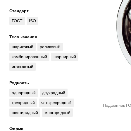
Стандарт
ГОСТ
ISO
Тело качения
шариковый
роликовый
комбинированный
шарнирный
игольчатый
Рядность
однорядный
двухрядный
трехрядный
четырехрядный
Подшипник ГО
шестирядный
многорядный
Форма