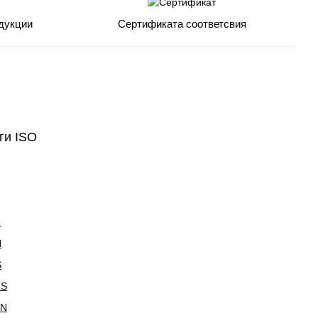
дукции
Сертификата соответсвия
ги ISO
Z
N
S
RS
ZN