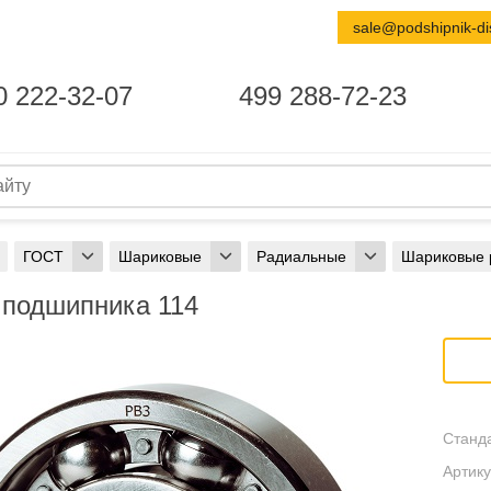
sale@podshipnik-di
0 222-32-07
499 288-72-23
ГОСТ
Шариковые
Радиальные
Шариковые 
 подшипника 114
Станда
Артику