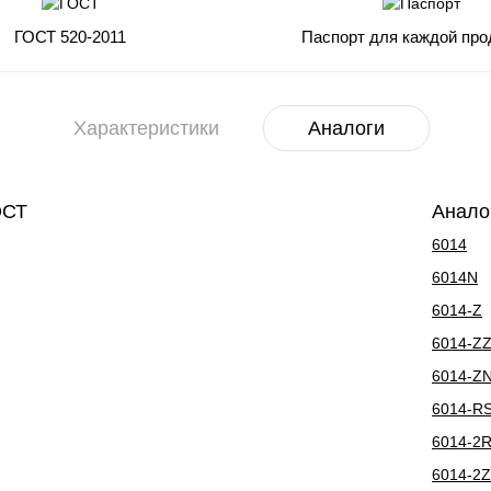
ГОСТ 520-2011
Паспорт для каждой про
Характеристики
Аналоги
ОСТ
Анало
6014
6014N
6014-Z
6014-Z
6014-Z
6014-R
6014-2
6014-2