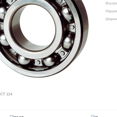
Внутре
Наруж
Ширина
СТ 114