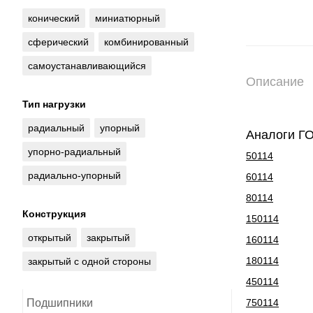
конический
миниатюрный
сферический
комбинированный
самоустанавливающийся
Описание
Тип нагрузки
радиальный
упорный
Аналоги Г
упорно-радиальный
50114
радиально-упорный
60114
80114
Конструкция
150114
открытый
закрытый
160114
180114
закрытый с одной стороны
450114
Подшипники
750114