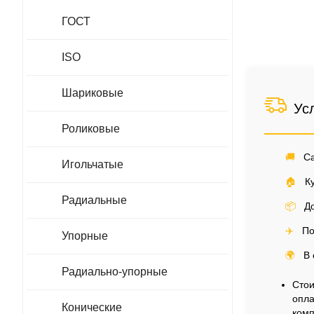
ГОСТ
ISO
Шариковые
Ус
Роликовые
🚚
Са
Игольчатые
🏠
Ку
Радиальные
📦
До
✈️
По
Упорные
🌍
В 
Радиально-упорные
Стои
опла
Конические
комп