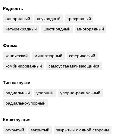
Рядность
однорядный
двухрядный
трехрядный
четырехрядный
шестирядный
многорядный
Форма
конический
миниатюрный
сферический
комбинированный
самоустанавливающийся
Тип нагрузки
радиальный
упорный
упорно-радиальный
радиально-упорный
Конструкция
открытый
закрытый
закрытый с одной стороны